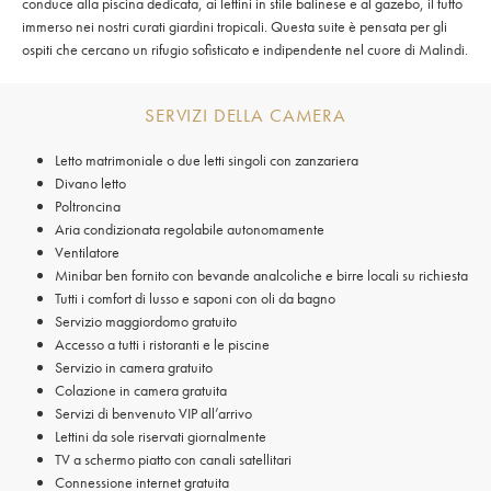
conduce alla piscina dedicata, ai lettini in stile balinese e al gazebo, il tutto
immerso nei nostri curati giardini tropicali. Questa suite è pensata per gli
ospiti che cercano un rifugio sofisticato e indipendente nel cuore di Malindi.
SERVIZI DELLA CAMERA
Letto matrimoniale o due letti singoli con zanzariera
Divano letto
Poltroncina
Aria condizionata regolabile autonomamente
Ventilatore
Minibar ben fornito con bevande analcoliche e birre locali su richiesta
Tutti i comfort di lusso e saponi con oli da bagno
Servizio maggiordomo gratuito
Accesso a tutti i ristoranti e le piscine
Servizio in camera gratuito
Colazione in camera gratuita
Servizi di benvenuto VIP all’arrivo
Lettini da sole riservati giornalmente
TV a schermo piatto con canali satellitari
Connessione internet gratuita