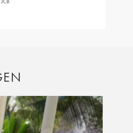
d JCB
GEN