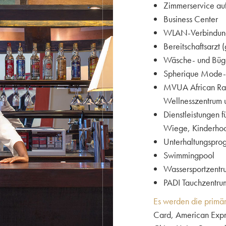
Zimmerservice au
Business Center
WLAN-Verbindung 
Bereitschaftsarzt
Wäsche- und Büge
Spherique Mode-
MVUA African Rai
Wellnesszentrum u
Dienstleistungen f
Wiege, Kinderhoc
Unterhaltungspro
Swimmingpool
Wassersportzentr
PADI Tauchzentru
Es werden die primär
Card, American Expre