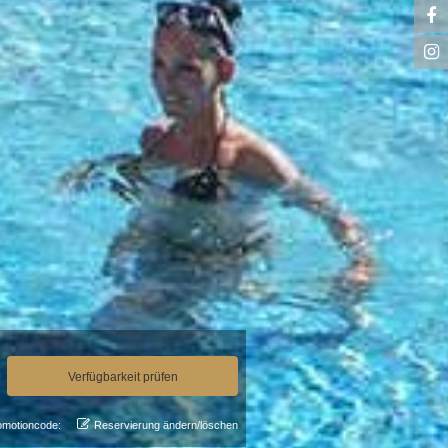
omotioncode:
Reservierung ändern/löschen