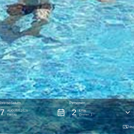
breisedatum:
Personen:
7
2
AUGUST 2026
ERW.:
Freitag
Zimmer: 1
Pr