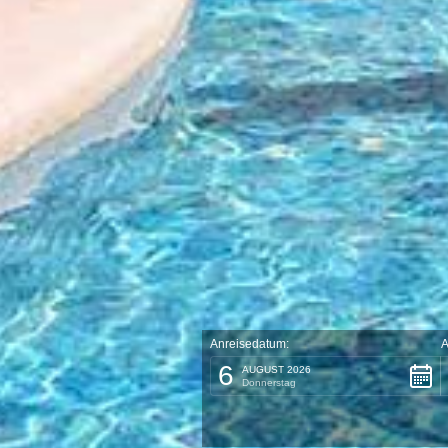
Anreisedatum:
A
6
AUGUST 2026
Donnerstag