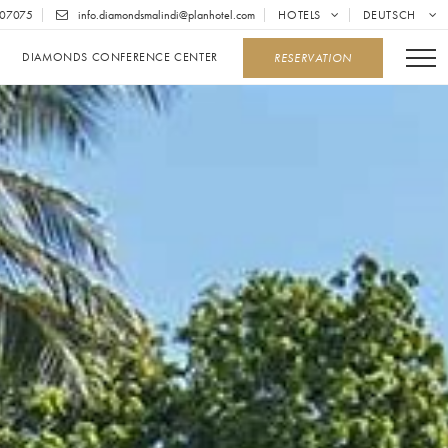
07075
info.diamondsmalindi@planhotel.com
HOTELS
DEUTSCH
DIAMONDS CONFERENCE CENTER
RESERVATION