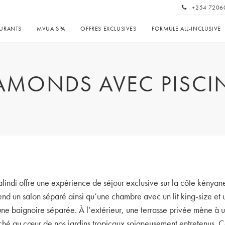
+254 7206
AURANTS
MVUA SPA
OFFRES EXCLUSIVES
FORMULE ALL-INCLUSIVE
IAMONDS AVEC PISCIN
di offre une expérience de séjour exclusive sur la côte kényane
rend un salon séparé ainsi qu’une chambre avec un lit king-size et 
une baignoire séparée. À l’extérieur, une terrasse privée mène à un
niché au cœur de nos jardins tropicaux soigneusement entretenus. C