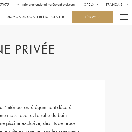
07075
info.diamondsmalindi@planhotel.com
HÔTELS
FRANÇAIS
DIAMONDS CONFERENCE CENTER
RÉSERVEZ
E PRIVÉE
. L’intérieur est élégamment décoré
une moustiquaire. La salle de bain
e piscine exclusive, des lits de repos
ette suite est conçue pour les voyageurs